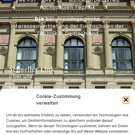
BAK FST –BAK FST – Bundesarbeitskreis
Fachschulen Technik
Die
berufspädagogische
Interessenvertretung der Fachschulen der
Technik in Deutschland
Schneller Link
Über uns
Neuigkeiten
Cookie-Zustimmung
Archiv
verwalten
Positionen
Um dir ein optimales Erlebnis zu bieten, verwenden wir Technologien wie
Technische Akademien
Cookies, um Geräteinformationen zu speichern und/oder darauf
zuzugreifen. Wenn du diesen Technologien zustimmst, können wir Daten
Mitglieder & Partner
wie das Surfverhalten oder eindeutige IDs auf dieser Website verarbeiten.