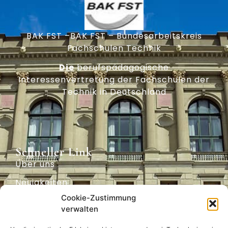
BAK FST –BAK FST – Bundesarbeitskreis
Fachschulen Technik
Die
berufspädagogische
Interessenvertretung der Fachschulen der
Technik in Deutschland
Schneller Link
Über uns
Neuigkeiten
Cookie-Zustimmung
Archiv
verwalten
Positionen