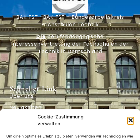
BAK FST –BAK FST – Bundesarbeitskreis
Fachschulen Technik
Die
berufspädagogische
Interessenvertretung der Fachschulen der
Technik in Deutschland
Schneller Link
Über uns
Neuigkeiten
Cookie-Zustimmung
Archiv
verwalten
Positionen
Um dir ein optimales Erlebnis zu bieten, verwenden wir Technologien wie